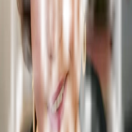
Удмурт элькунысь
Йӧскалык
кун театр
ГОСУДАРСТВЕННЫЙ
НАЦИОНАЛЬНЫЙ
ТЕАТР УР
Удм
Афиша
Репертуар
Коллектив
Артисты
Руководство
Ветераны сцены
О театре
Наша история
3D экскурсия
Новости
Новости театра
СМИ о нас