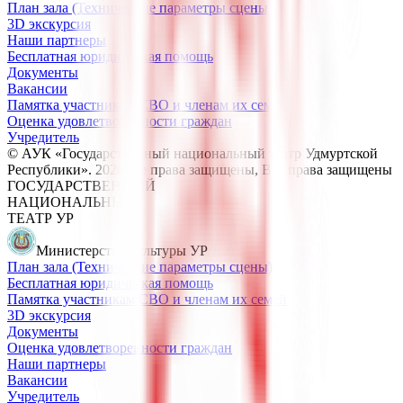
План зала (Технические параметры сцены)
3D экскурсия
Наши партнеры
Бесплатная юридическая помощь
Документы
Вакансии
Памятка участникам СВО и членам их семей
Оценка удовлетворенности граждан
Учредитель
© АУК «Государственный национальный театр Удмуртской
Республики».
2026
Все права защищены
, Все права защищены
ГОСУДАРСТВЕННЫЙ
НАЦИОНАЛЬНЫЙ
ТЕАТР УР
Министерство культуры УР
План зала (Технические параметры сцены)
Бесплатная юридическая помощь
Памятка участникам СВО и членам их семей
3D экскурсия
Документы
Оценка удовлетворенности граждан
Наши партнеры
Вакансии
Учредитель