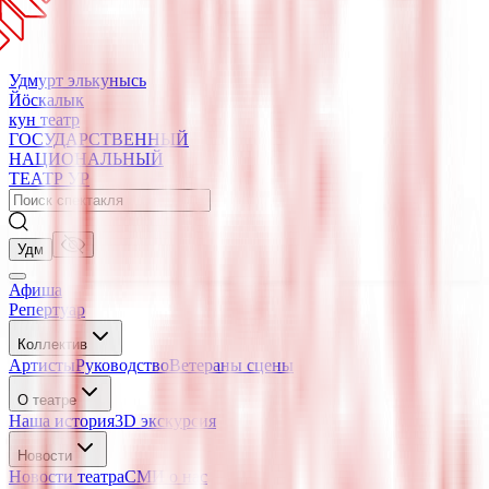
Удмурт элькунысь
Йӧскалык
кун театр
ГОСУДАРСТВЕННЫЙ
НАЦИОНАЛЬНЫЙ
ТЕАТР УР
Удм
Афиша
Репертуар
Коллектив
Артисты
Руководство
Ветераны сцены
О театре
Наша история
3D экскурсия
Новости
Новости театра
СМИ о нас