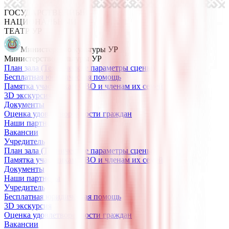
ГОСУДАРСТВЕННЫЙ
НАЦИОНАЛЬНЫЙ
ТЕАТР УР
Министерство культуры УР
Министерство культуры УР
План зала (Технические параметры сцены)
Бесплатная юридическая помощь
Памятка участникам СВО и членам их семей
3D экскурсия
Документы
Оценка удовлетворенности граждан
Наши партнеры
Вакансии
Учредитель
План зала (Технические параметры сцены)
Памятка участникам СВО и членам их семей
Документы
Наши партнеры
Учредитель
Бесплатная юридическая помощь
3D экскурсия
Оценка удовлетворенности граждан
Вакансии