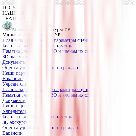
ГОСУДАРСТВЕННЫЙ
НАЦИОНАЛЬНЫЙ
ТЕАТР УР
Министерство культуры УР
Министерство культуры УР
План зала (Технические параметры сцены)
Бесплатная юридическая помощь
Памятка участникам СВО и членам их семей
3D экскурсия
Документы
Оценка удовлетворенности граждан
Наши партнеры
Вакансии
Учредитель
План зала (Технические параметры сцены)
Памятка участникам СВО и членам их семей
Документы
Наши партнеры
Учредитель
Бесплатная юридическая помощь
3D экскурсия
Оценка удовлетворенности граждан
Вакансии