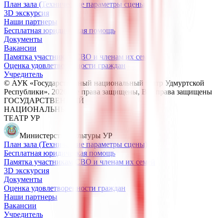
План зала (Технические параметры сцены)
3D экскурсия
Наши партнеры
Бесплатная юридическая помощь
Документы
Вакансии
Памятка участникам СВО и членам их семей
Оценка удовлетворенности граждан
Учредитель
© АУК «Государственный национальный театр Удмуртской
Республики».
2026
Все права защищены
, Все права защищены
ГОСУДАРСТВЕННЫЙ
НАЦИОНАЛЬНЫЙ
ТЕАТР УР
Министерство культуры УР
План зала (Технические параметры сцены)
Бесплатная юридическая помощь
Памятка участникам СВО и членам их семей
3D экскурсия
Документы
Оценка удовлетворенности граждан
Наши партнеры
Вакансии
Учредитель