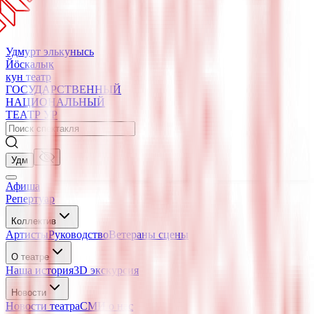
Удмурт элькунысь
Йӧскалык
кун театр
ГОСУДАРСТВЕННЫЙ
НАЦИОНАЛЬНЫЙ
ТЕАТР УР
Удм
Афиша
Репертуар
Коллектив
Артисты
Руководство
Ветераны сцены
О театре
Наша история
3D экскурсия
Новости
Новости театра
СМИ о нас