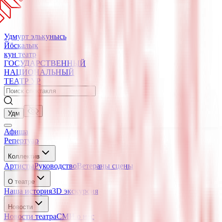
Удмурт элькунысь
Йӧскалык
кун театр
ГОСУДАРСТВЕННЫЙ
НАЦИОНАЛЬНЫЙ
ТЕАТР УР
Удм
Афиша
Репертуар
Коллектив
Артисты
Руководство
Ветераны сцены
О театре
Наша история
3D экскурсия
Новости
Новости театра
СМИ о нас