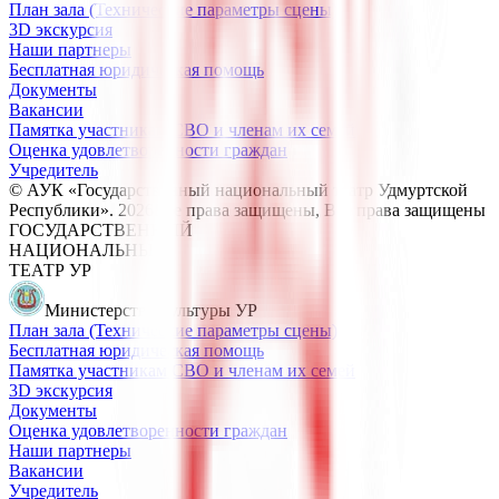
План зала (Технические параметры сцены)
3D экскурсия
Наши партнеры
Бесплатная юридическая помощь
Документы
Вакансии
Памятка участникам СВО и членам их семей
Оценка удовлетворенности граждан
Учредитель
© АУК «Государственный национальный театр Удмуртской
Республики».
2026
Все права защищены
, Все права защищены
ГОСУДАРСТВЕННЫЙ
НАЦИОНАЛЬНЫЙ
ТЕАТР УР
Министерство культуры УР
План зала (Технические параметры сцены)
Бесплатная юридическая помощь
Памятка участникам СВО и членам их семей
3D экскурсия
Документы
Оценка удовлетворенности граждан
Наши партнеры
Вакансии
Учредитель