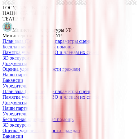
ГОСУДАРСТВЕННЫЙ
НАЦИОНАЛЬНЫЙ
ТЕАТР УР
Министерство культуры УР
Министерство культуры УР
План зала (Технические параметры сцены)
Бесплатная юридическая помощь
Памятка участникам СВО и членам их семей
3D экскурсия
Документы
Оценка удовлетворенности граждан
Наши партнеры
Вакансии
Учредитель
План зала (Технические параметры сцены)
Памятка участникам СВО и членам их семей
Документы
Наши партнеры
Учредитель
Бесплатная юридическая помощь
3D экскурсия
Оценка удовлетворенности граждан
Вакансии